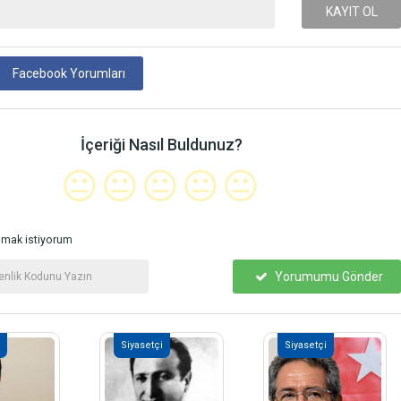
KAYIT OL
Facebook Yorumları
İçeriği Nasıl Buldunuz?
😐
😐
😐
😐
😐
mak istiyorum
Yorumumu Gönder
Siyasetçi
Siyasetçi