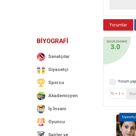
Yorumlar
BİYOGRAFİ
DEĞERLENDİRME
3.0
Sanatçılar
Siyasetçi
Yorum yap
Sporcu
Akademisyen
İş İnsanı
Siyasetçi
Oyuncu
Şairler ve