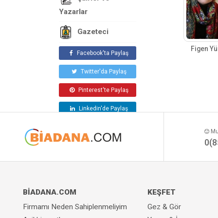
Yazarlar
Gazeteci
Figen Y
Facebook'ta Paylaş
Twitter'da Paylaş
Pinterest'te Paylaş
Linkedin'de Paylaş
Mut
0(8
BİADANA.COM
KEŞFET
Firmamı Neden Sahiplenmeliyim
Gez & Gör