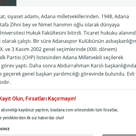
t, siyaset adamı, Adana milletvekillerinden. 1948, Adana
afa Zihni bey ve Nimet hanımın oğlu olarak dünyaya
Üniversitesi Hukuk Fakültesini bitirdi. Ticaret hukuku alanın
 olarak çalıştı. Bir süre Adanaspor Kulübünün asbaşkanlığın
 XX. ve 3 Kasım 2002 genel seçimlerinde (XXII. dönem)
k Partisi (CHP) listesinden Adana Milletvekili seçilerek
görev yaptı. Daha sonra Abdurrahman Karslı başkanlığında
e geçerek genel başkan yardımcılığı görevinde bulundu. Evli
ıdır.
ayıt Olun, Fırsatları Kaçırmayın!
aboneliği kaydınızı yaptırın, biadana.com sitesindeki tüm fırsatlar,
 yeniliklerden ilk siz haberdar olun!
siniz