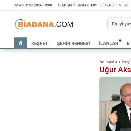
08 Ağustos 2026 19:00
Müşteri Destek Hattı
:
0(850) 311 51 42
KEŞFET
ŞEHİR REHBERİ
İLANLAR
E
Anasayfa
Keşf
Uğur Ak