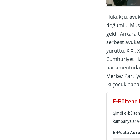
Hukukçu, avuka
doğumlu. Must
geldi. Ankara 
serbest avukat
yürüttü. XIX.,
Cumhuriyet Hal
parlamentoda 
Merkez Parti’y
iki çocuk babas
E-Bültene K
Şimdi e-bülten 
kampanyalar ve
E-Posta Adre