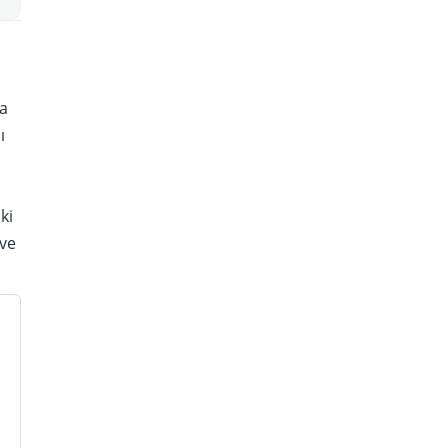
da
ı
ki
 ve