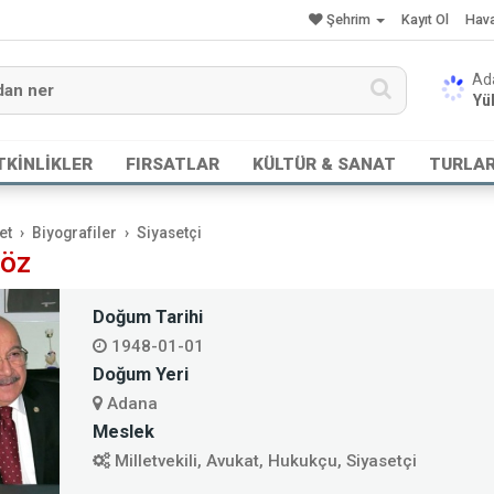
Şehrim
Kayıt Ol
Hav
Yük
TKİNLİKLER
FIRSATLAR
KÜLTÜR & SANAT
TURLA
et
Biyografiler
Siyasetçi
söz
Doğum Tarihi
1948-01-01
Doğum Yeri
Adana
Meslek
Milletvekili, Avukat, Hukukçu, Siyasetçi