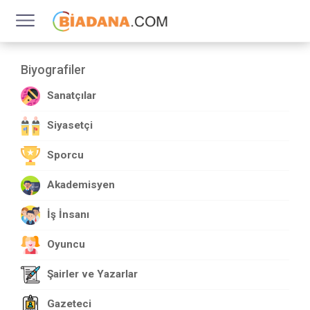
Biyografiler
Sanatçılar
Siyasetçi
Sporcu
Akademisyen
İş İnsanı
Oyuncu
Şairler ve Yazarlar
Gazeteci